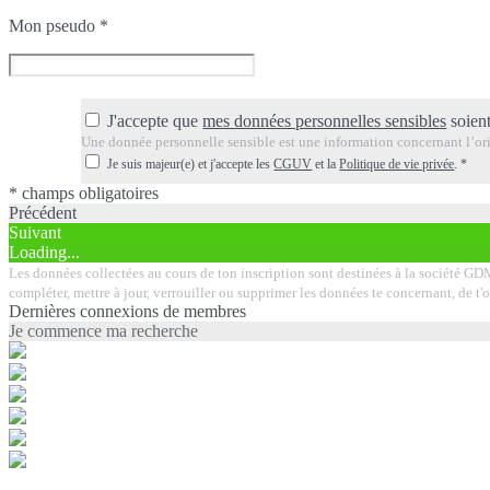
Mon pseudo
*
J'accepte que
mes données personnelles sensibles
soient
Une donnée personnelle sensible est une information concernant l’orig
Je suis majeur(e) et j'accepte les
CGUV
et la
Politique de vie privée
.
*
* champs obligatoires
Précédent
Suivant
Loading...
Les données collectées au cours de ton inscription sont destinées à la société GDM 
compléter, mettre à jour, verrouiller ou supprimer les données te concernant, de t
Dernières connexions de membres
Je commence ma recherche