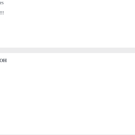
es
!!!
 OH