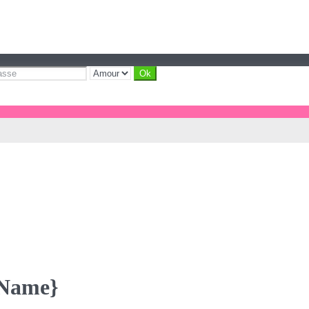
yName}