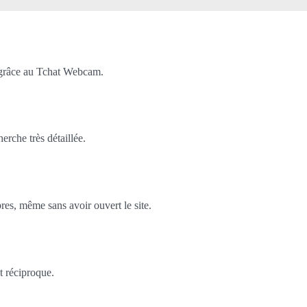
 grâce au Tchat Webcam.
rche très détaillée.
es, même sans avoir ouvert le site.
t réciproque.